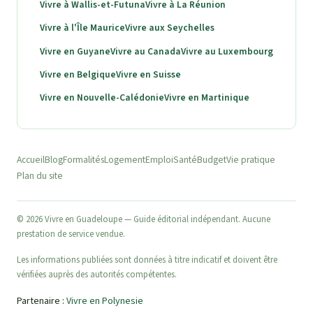
Vivre à Wallis-et-Futuna
Vivre à La Réunion
Vivre à l'Île Maurice
Vivre aux Seychelles
Vivre en Guyane
Vivre au Canada
Vivre au Luxembourg
Vivre en Belgique
Vivre en Suisse
Vivre en Nouvelle-Calédonie
Vivre en Martinique
Accueil
Blog
Formalités
Logement
Emploi
Santé
Budget
Vie pratique
Plan du site
© 2026 Vivre en Guadeloupe — Guide éditorial indépendant. Aucune
prestation de service vendue.
Les informations publiées sont données à titre indicatif et doivent être
vérifiées auprès des autorités compétentes.
Partenaire :
Vivre en Polynesie