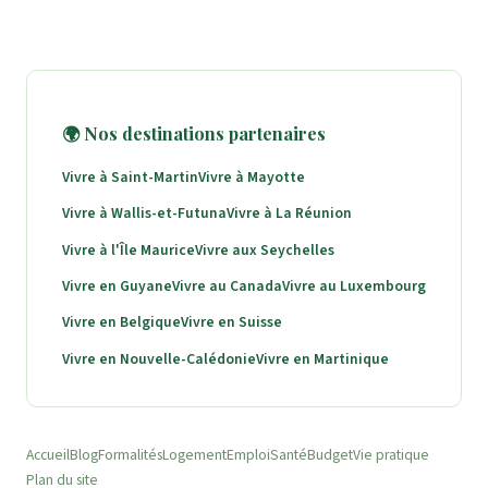
🌍 Nos destinations partenaires
Vivre à Saint-Martin
Vivre à Mayotte
Vivre à Wallis-et-Futuna
Vivre à La Réunion
Vivre à l'Île Maurice
Vivre aux Seychelles
Vivre en Guyane
Vivre au Canada
Vivre au Luxembourg
Vivre en Belgique
Vivre en Suisse
Vivre en Nouvelle-Calédonie
Vivre en Martinique
Accueil
Blog
Formalités
Logement
Emploi
Santé
Budget
Vie pratique
Plan du site