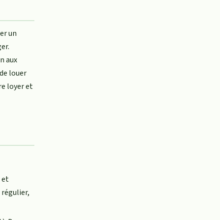
er un
er.
on aux
 de louer
re loyer et
 et
régulier,