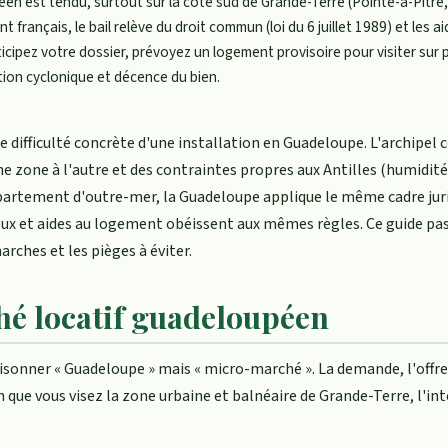
en est tendu, surtout sur la côte sud de Grande-Terre (Pointe-à-Pitre,
rançais, le bail relève du droit commun (loi du 6 juillet 1989) et les a
icipez votre dossier, prévoyez un logement provisoire pour visiter sur p
ion cyclonique et décence du bien.
 difficulté concrète d'une installation en Guadeloupe. L'archipel
 zone à l'autre et des contraintes propres aux Antilles (humidité
épartement d'outre-mer, la Guadeloupe applique le même cadre jur
lieux et aides au logement obéissent aux mêmes règles. Ce guide pa
ches et les pièges à éviter.
é locatif guadeloupéen
aisonner « Guadeloupe » mais « micro-marché ». La demande, l'offre
 que vous visez la zone urbaine et balnéaire de Grande-Terre, l'int