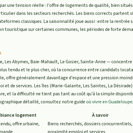
r une tension réelle : l'offre de logements de qualité, bien situés
iculier dans les secteurs recherchés. Les biens corrects partent vi
teformes classiques. La saisonnalité joue aussi : entre la rentrée s
ion touristique sur certaines communes, les périodes de forte dem
s
e, Les Abymes, Baie-Mahault, Le Gosier, Sainte-Anne — concentre 
e plus tendu et le plus cher, où la concurrence entre candidats locata
urale, offre généralement davantage d'espace et une pression moindr
 et de services. Les îles (Marie-Galante, Les Saintes, La Désirade)
are, et la difficulté ne tient pas tant au coût qu'à la simple disponib
ographique détaillé, consultez notre guide
où vivre en Guadeloupe
biance logement
À savoir
endu, offre urbaine,
Biens recherchés, dossiers concurrentiels,
emande
proximité emploi et services