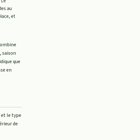
 Le
ides au
lace, et
 combine
, saison
idique que
sse en
 et le type
érieur de