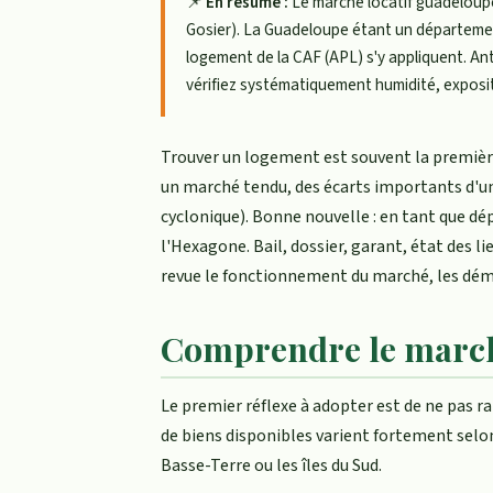
📌
En résumé :
Le marché locatif guadeloupé
Gosier). La Guadeloupe étant un département f
logement de la CAF (APL) s'y appliquent. Ant
vérifiez systématiquement humidité, exposit
Trouver un logement est souvent la première
un marché tendu, des écarts importants d'une
cyclonique). Bonne nouvelle : en tant que d
l'Hexagone. Bail, dossier, garant, état des 
revue le fonctionnement du marché, les démar
Comprendre le march
Le premier réflexe à adopter est de ne pas r
de biens disponibles varient fortement selon
Basse-Terre ou les îles du Sud.