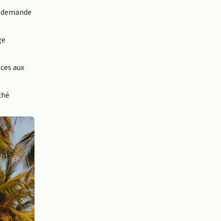
s, demande
ge
nces aux
ché