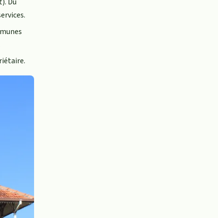
t). Du
ervices.
ommunes
.
iétaire.