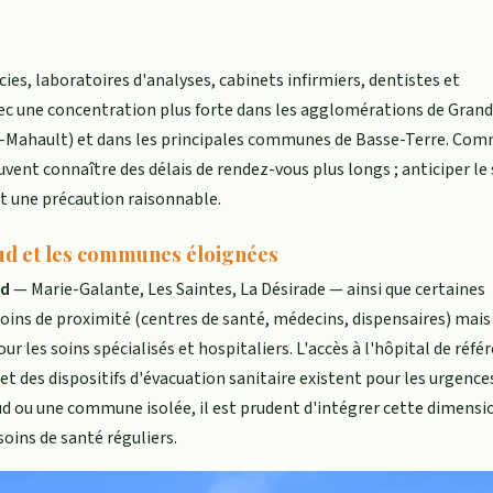
ies, laboratoires d'analyses, cabinets infirmiers, dentistes et
avec une concentration plus forte dans les agglomérations de Gran
ie-Mahault) et dans les principales communes de Basse-Terre. Co
uvent connaître des délais de rendez-vous plus longs ; anticiper le 
st une précaution raisonnable.
 Sud et les communes éloignées
ud
— Marie-Galante, Les Saintes, La Désirade — ainsi que certaines
oins de proximité (centres de santé, médecins, dispensaires) mais
r les soins spécialisés et hospitaliers. L'accès à l'hôpital de réfé
et des dispositifs d'évacuation sanitaire existent pour les urgences
Sud ou une commune isolée, il est prudent d'intégrer cette dimensi
soins de santé réguliers.