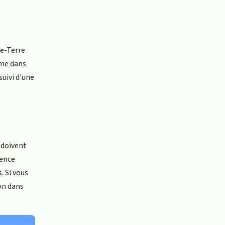
de-Terre
mme dans
suivi d'une
 doivent
rence
. Si vous
on dans