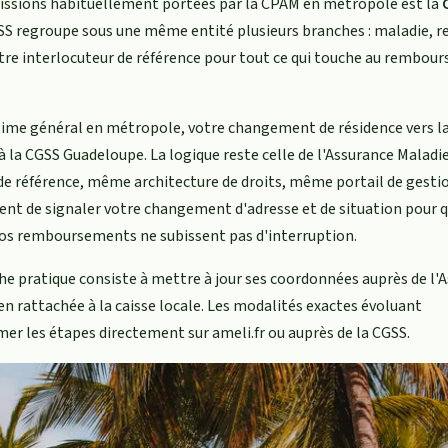
missions habituellement portées par la CPAM en métropole est la
GSS regroupe sous une même entité plusieurs branches : maladie, re
tre interlocuteur de référence pour tout ce qui touche au rembou
régime général en métropole, votre changement de résidence vers l
 la CGSS Guadeloupe. La logique reste celle de l'Assurance Maladi
 référence, même architecture de droits, même portail de gestio
ent de signaler votre changement d'adresse et de situation pour 
vos remboursements ne subissent pas d'interruption.
he pratique consiste à mettre à jour ses coordonnées auprès de l'
bien rattachée à la caisse locale. Les modalités exactes évoluant
er les étapes directement sur ameli.fr ou auprès de la CGSS.