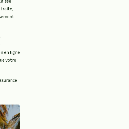
Caisse
traite,
rsement
a
e
n en ligne
que votre
Assurance