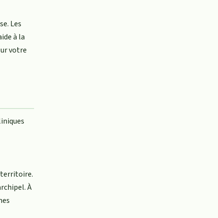
se. Les
ide à la
ur votre
liniques
territoire.
rchipel. À
nes