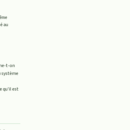
même
ié au
gne-t-on
du système
 qu'il est