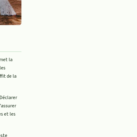
met la
les
fit de la
 Déclarer
'assurer
s et les
este